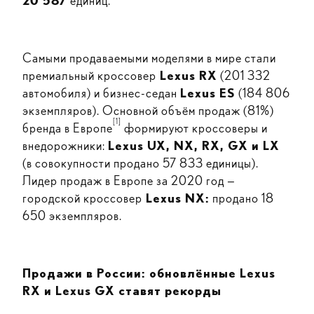
20 587
единиц.
Самыми продаваемыми моделями в мире стали
премиальный кроссовер
Lexus RX
(201 332
автомобиля) и бизнес-седан
Lexus ES
(184 806
экземпляров). Основной объём продаж (81%)
[1]
бренда в Европе
формируют кроссоверы и
внедорожники:
Lexus UX, NX, RX, GX и LX
(в совокупности продано 57 833 единицы).
Лидер продаж в Европе за 2020 год —
городской кроссовер
Lexus NX:
продано 18
650 экземпляров.
Продажи в России: обновлённые Lexus
RX и Lexus GX ставят рекорды